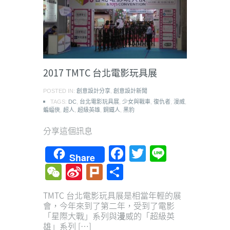
2017 TMTC 台北電影玩具展
POSTED IN:
創意設計分享
,
創意設計新聞
TAGS:
DC
,
台北電影玩具展
,
少女與戰車
,
復仇者
,
漫威
,
蝙蝠俠
,
超人
,
超級英雄
,
鋼鐵人
,
黑豹
分享這個訊息
Facebook
Twitter
Line
Share
WeChat
Sina
Plurk
Share
Weibo
TMTC 台北電影玩具展是相當年輕的展
會，今年來到了第二年，受到了電影
「星際大戰」系列與漫威的「超級英
雄」系列 […]