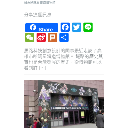
雄市哈瑪星鐵道博物館
分享這個訊息
Facebook
Twitter
Line
Share
WeChat
Sina
Plurk
Share
Weibo
馬路科技創意設計的同事最近走訪了高
雄市哈瑪星鐵道博物館。 鐵路的歷史其
實也是台灣發展的歷史，從博物館可以
看到許 […]