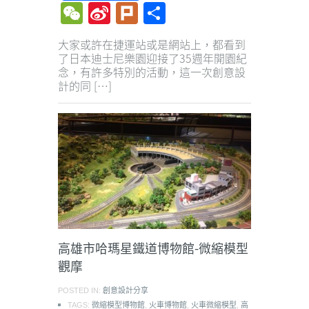
WeChat
Sina
Plurk
Share
Weibo
大家或許在捷運站或是網站上，都看到
了日本迪士尼樂園迎接了35週年開園紀
念，有許多特別的活動，這一次創意設
計的同 […]
高雄市哈瑪星鐵道博物館-微縮模型
觀摩
POSTED IN:
創意設計分享
TAGS:
微縮模型博物館
,
火車博物館
,
火車微縮模型
,
高