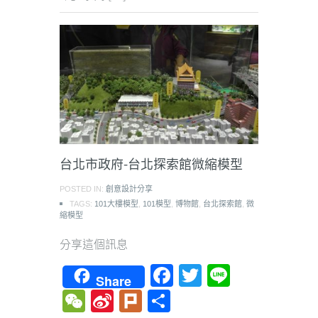
台北市政府-台北探索館微縮模型
POSTED IN:
創意設計分享
TAGS:
101大樓模型
,
101模型
,
博物館
,
台北探索館
,
微
縮模型
分享這個訊息
Facebook
Twitter
Line
Share
WeChat
Sina
Plurk
Share