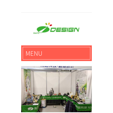
馬路科技創意設計-3D公
MENU
仔,文創,獎盃設計專家