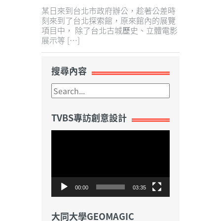
Weibo
某日來到台北市政府辦公，趁著公差時
刻來到了台北探索館，原來館內的展覽
項目中， 除了台北古城歷史、立體電影
展示等 […]
搜尋內容
TVBS專訪創意設計
視
訊
播
放
器
00:00
03:35
大同大學GEOMAGIC