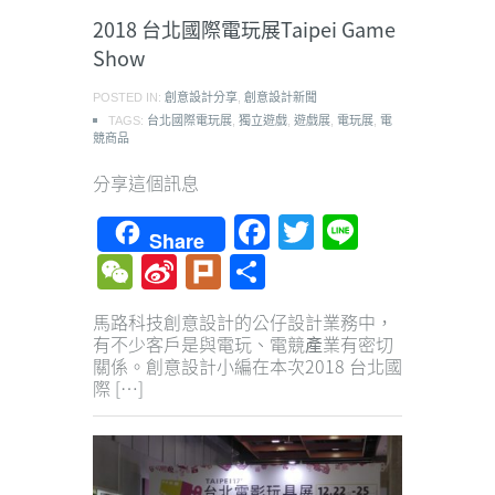
2018 台北國際電玩展Taipei Game
Show
POSTED IN:
創意設計分享
,
創意設計新聞
TAGS:
台北國際電玩展
,
獨立遊戲
,
遊戲展
,
電玩展
,
電
競商品
分享這個訊息
Facebook
Twitter
Line
Share
WeChat
Sina
Plurk
Share
Weibo
馬路科技創意設計的公仔設計業務中，
有不少客戶是與電玩、電競產業有密切
關係。創意設計小編在本次2018 台北國
際 […]