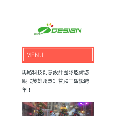
馬路科技創意設計-3D公
MENU
仔,文創,獎盃設計專家
馬路科技創意設計團隊邀請您
跟《英雄聯盟》普羅王聖誕跨
年！