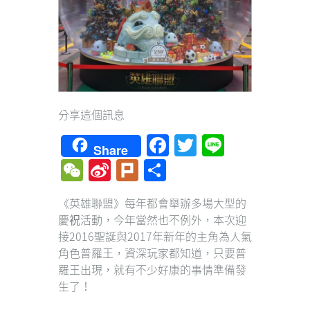
分享這個訊息
Facebook
Twitter
Line
Share
WeChat
Sina
Plurk
Share
Weibo
《英雄聯盟》每年都會舉辦多場大型的
慶祝活動，今年當然也不例外，本次迎
接2016聖誕與2017年新年的主角為人氣
角色普羅王，資深玩家都知道，只要普
羅王出現，就有不少好康的事情準備發
生了！