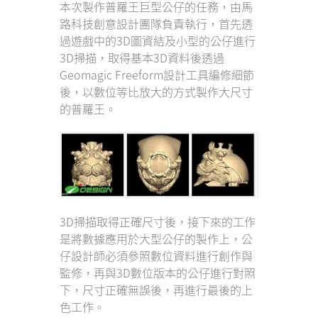
本次製作普羅王巨型公仔的任務，由馬
路科技創意設計團隊負責執行，首先透
過遊戲中的3D圖資結及小型的公仔進行
3D掃描，取得基本3D資料後透過
Geomagic Freeform設計工具編修細節
後，以數位等比放大的方式製作大尺寸
的普羅王。
3D掃描取得正確尺寸後，接下來的工作
是將數據應用於大型公仔的製作上，公
仔設計師必須參照數位資料進行創作與
監修，再與3D數位版本的公仔進行對照
下，尺寸正確無誤後，再進行最後的上
色工作。