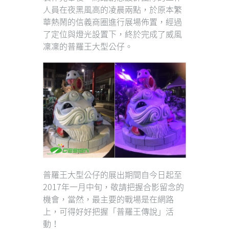
人員在夜黑風高的凌晨兩點，於原本繁
華熱鬧的信義商圈進行展場佈置，經過
了定位與燈光設置下，終於完成了威風
凜凜的普羅王大型公仔。
普羅王大型公仔的展出期間自今日起至
2017年一月中旬，敬請把握合影留念的
機會，當然，最主要的戰場是在網路
上，可得好好把握「普羅王傳說」活
動！