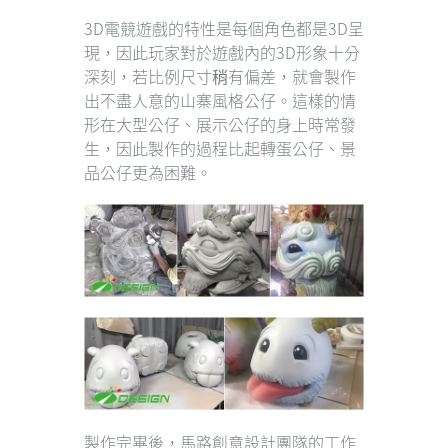
3D電競遊戲的特性是每個角色都是3D呈
現，因此玩家對於遊戲內的3D形象十分
深刻，若比例尺寸稍有偏差，就會製作
出不盡人意的山寨風格公仔。這樣的情
形在大型公仔、展示公仔的身上時常發
生，因此製作的過程比起轉蛋公仔、景
品公仔更為困難。
製作完畢後，馬路創意設計團隊的工作