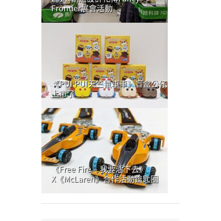
Frontier展會活動
《PUI PUI天竺鼠車車》盲盒公仔
上市了
《Free Fire – 我要活下去》
X《McLaren》合作活動鑰匙圈