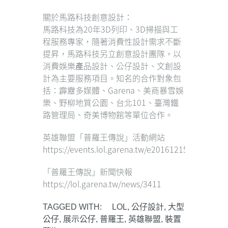
關於馬路科技創意設計：
馬路科技為20年3D列印、3D掃描與工
程服務專家，隨著消費性設計需求不斷
提昇，馬路科技另立創意設計團隊，以
消費娛樂產品設計、公仔設計、文創設
計為主要服務項目。知名的合作對象包
括：霹靂多媒體、Garena、美商暴雪娛
樂、野柳地質公園、台北101、臺灣鐵
路管理局、奇美博物館等單位合作。
英雄聯盟「普羅王傳說」活動網站
https://events.lol.garena.tw/e20161215_snowdow
「普羅王傳說」新聞快報
https://lol.garena.tw/news/3411
TAGGED WITH:
LOL
,
公仔設計
,
大型
公仔
,
展示公仔
,
普羅王
,
英雄聯盟
,
裝置