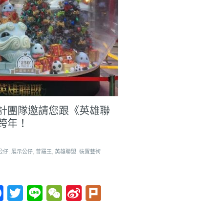
計團隊邀請您跟《英雄聯
跨年！
公仔
,
展示公仔
,
普羅王
,
英雄聯盟
,
裝置藝術
Facebook
Twitter
Line
WeChat
Sina
Plurk
Weibo