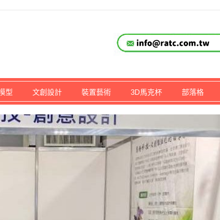
仔,文創,獎盃設計專家
模型
文創設計
裝置藝術
3D馬克杯
部落格