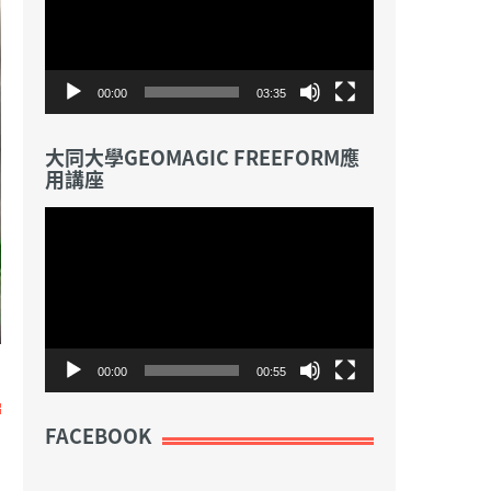
放
器
00:00
03:35
《PUI PUI天竺鼠車車》盲盒公仔上市了
大同大學GEOMAGIC FREEFORM應
創意設計新聞
用講座
視
訊
播
放
器
00:00
00:55
FACEBOOK