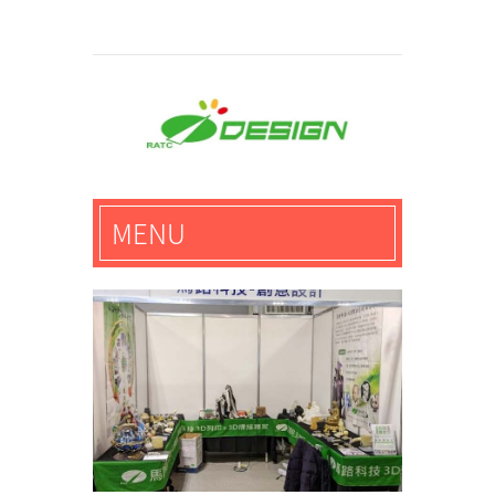
馬路科技創意設計-3D公
MENU
仔,文創,獎盃設計專家