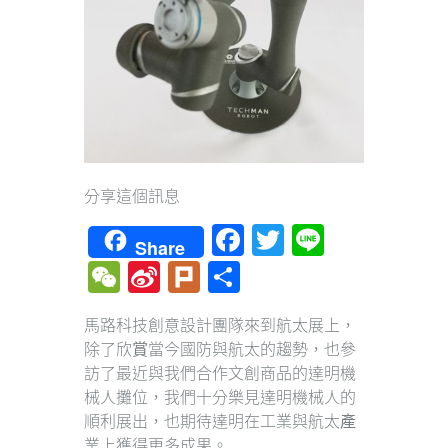
分享這個訊息
Facebook
Twitter
Line
Share
WeChat
Sina
Plurk
Share
Weibo
馬路科技創意設計團隊來到航太展上，
除了欣賞當今國防與航太的趨勢，也參
訪了最近與我們合作文創商品的達明機
械人攤位，我們十分樂見達明機械人的
順利展出，也期待達明在工業與航太產
業上獲得更多成果。