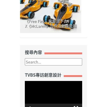
《Free Fire – 我要活下去》
X《McLaren》合作活動鑰匙圈
搜尋內容
TVBS專訪創意設計
視
訊
播
放
器