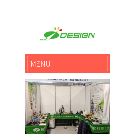
馬路科技創意設計-3D公
MENU
仔,文創,獎盃設計專家