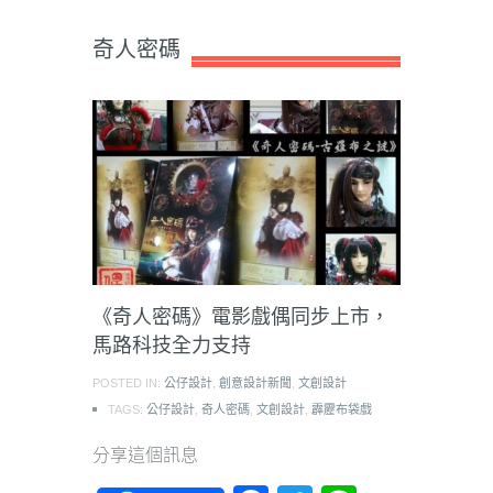
奇人密碼
《奇人密碼》電影戲偶同步上市，
馬路科技全力支持
POSTED IN:
公仔設計
,
創意設計新聞
,
文創設計
TAGS:
公仔設計
,
奇人密碼
,
文創設計
,
霹靂布袋戲
分享這個訊息