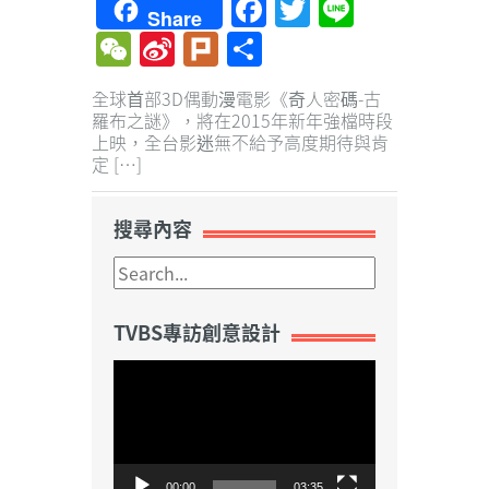
Facebook
Twitter
Line
Share
WeChat
Sina
Plurk
Share
Weibo
全球首部3D偶動漫電影《奇人密碼-古
羅布之謎》，將在2015年新年強檔時段
上映，全台影迷無不給予高度期待與肯
定 […]
搜尋內容
TVBS專訪創意設計
視
訊
播
放
器
00:00
03:35