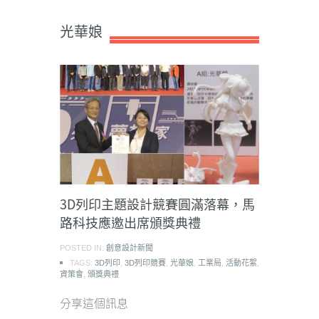
光華娘
3D列印主題設計競賽圓滿落幕，馬
路科技應邀出席頒獎典禮
POSTED IN:
創意設計新聞
TAGS:
3D列印
,
3D列印競賽
,
光華娘
,
工業局
,
活動花絮
,
資策會
,
頒獎典禮
分享這個訊息