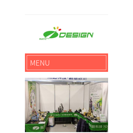
馬路科技創意設計-3D公
MENU
仔,文創,獎盃設計專家