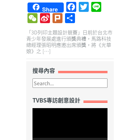
Facebook
Twitter
Line
Share
WeChat
Sina
Plurk
Share
Weibo
「3D列印主題設計競賽」日前於台北市
青少年發展處進行頒獎典禮，馬路科技
總經理張昭明應邀出席頒獎，將《光華
娘》之 […]
搜尋內容
TVBS專訪創意設計
視
訊
播
放