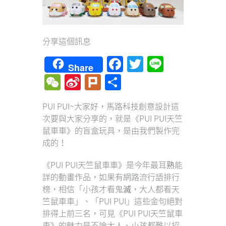
分享這個訊息
Facebook
Twitter
Line
Share
WeChat
Sina
Plurk
Share
Weibo
PUI PUI~大家好，馬路科技創意設計這
次要與大家分享的，就是《PUI PUI天竺
鼠車車》的盲盒玩具，是由我們製作完
成的！
《PUI PUI天竺鼠車車》是今年最耳熟能
詳的動畫作品，如果有網路流行語排行
榜，相信「小孩才看鬼滅，大人都看天
竺鼠車車」、「PUI PUI」這些金句絕對
排得上前三名，可見《PUI PUI天竺鼠車
車》的魅力是不論大人、小孩都難以招