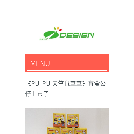
馬路科技創意設計-3D公
MENU
仔,文創,獎盃設計專家
《PUI PUI天竺鼠車車》盲盒公
仔上市了