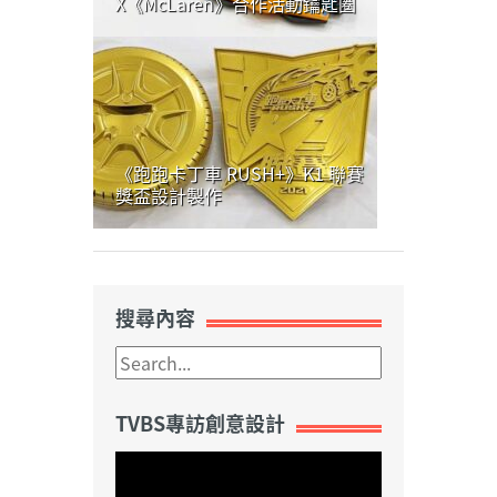
X《McLaren》合作活動鑰匙圈
《跑跑卡丁車 RUSH+》K1 聯賽
獎盃設計製作
搜尋內容
TVBS專訪創意設計
視
訊