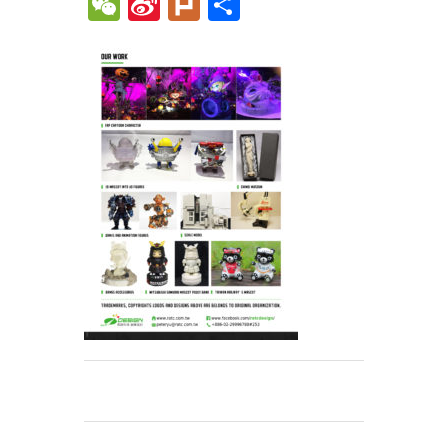
WeChat
Sina
Plurk
Share
Weibo