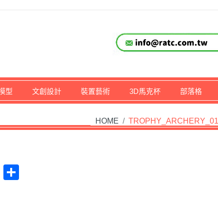
仔,文創,獎盃設計專家
模型
文創設計
裝置藝術
3D馬克杯
部落格
HOME
/
TROPHY_ARCHERY_0
at
na
Plurk
Share
ibo