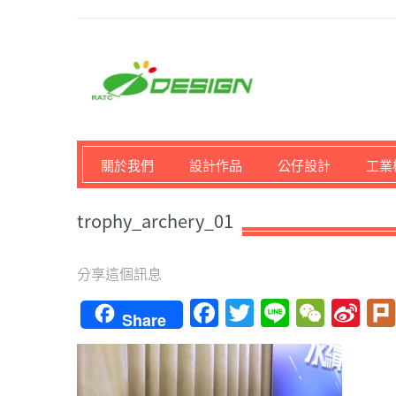
馬路科技創意設計-3D公
關於我們
設計作品
公仔設計
工業
trophy_archery_01
分享這個訊息
Facebook
Twitter
Line
WeCh
Si
Share
We