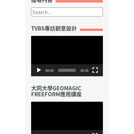
TVBS專訪創意設計
視
訊
播
放
器
00:00
03:35
大同大學GEOMAGIC
FREEFORM應用講座
視
訊
播
放
器