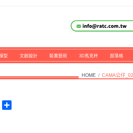
仔,文創,獎盃設計專家
模型
文創設計
裝置藝術
3D馬克杯
部落格
HOME
/
CAMA公仔_0
at
na
Plurk
Share
ibo