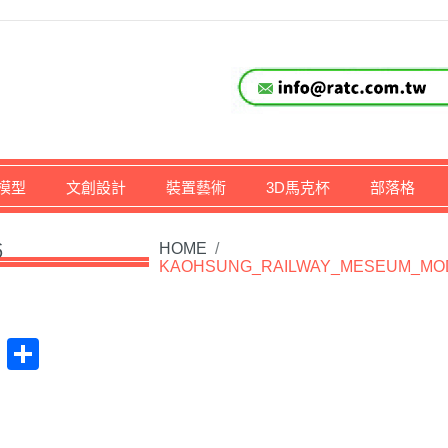
仔,文創,獎盃設計專家
模型
文創設計
裝置藝術
3D馬克杯
部落格
6
HOME
/
KAOHSUNG_RAILWAY_MESEUM_MO
at
na
Plurk
Share
ibo