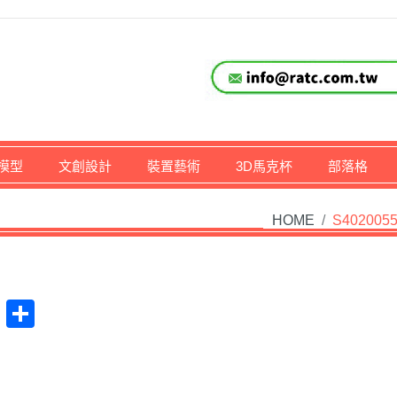
仔,文創,獎盃設計專家
模型
文創設計
裝置藝術
3D馬克杯
部落格
HOME
/
S402005
at
na
Plurk
Share
ibo