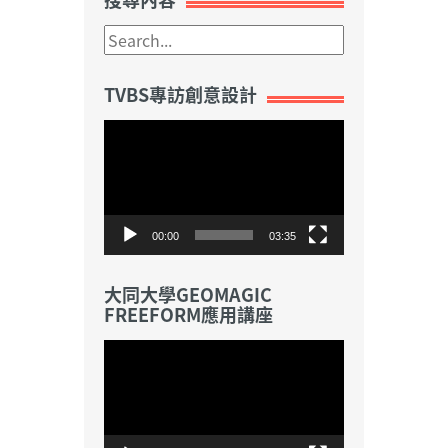
TVBS專訪創意設計
視
訊
播
放
器
00:00
03:35
大同大學GEOMAGIC
FREEFORM應用講座
視
訊
播
放
器