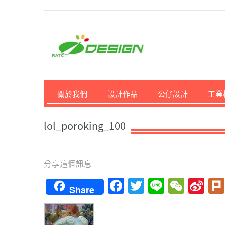
馬路科技創意設計-3D公
關於我們
設計作品
公仔設計
工業
lol_poroking_100
分享這個訊息
Facebook
Twitter
Line
WeCh
Si
Share
We