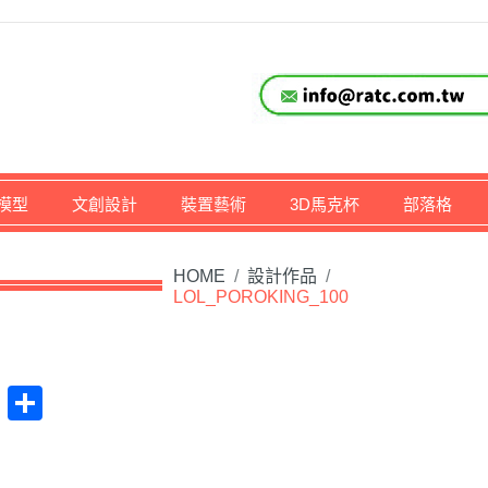
仔,文創,獎盃設計專家
模型
文創設計
裝置藝術
3D馬克杯
部落格
HOME
/
設計作品
/
LOL_POROKING_100
at
na
Plurk
Share
ibo