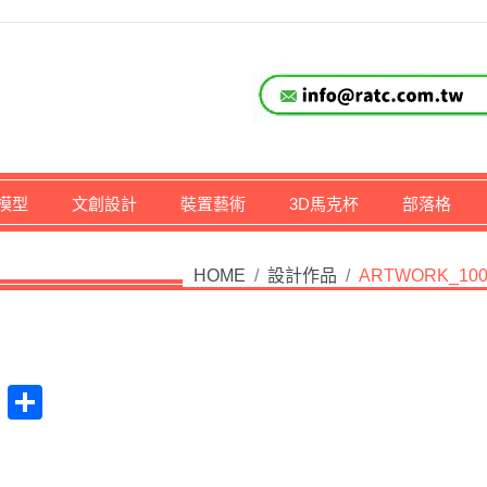
仔,文創,獎盃設計專家
模型
文創設計
裝置藝術
3D馬克杯
部落格
HOME
/
設計作品
/
ARTWORK_10
at
na
Plurk
Share
ibo