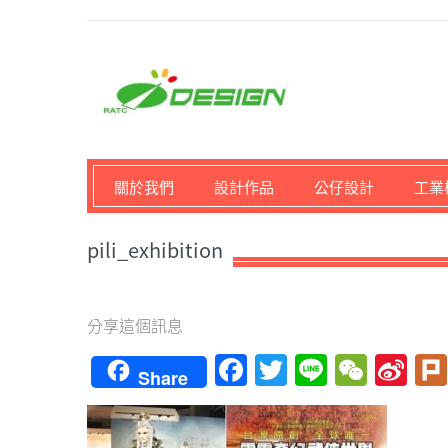
馬路科技創意設計-3D公
關於我們
設計作品
公仔設計
工業
pili_exhibition
分享這個訊息
Facebook
Twitter
Line
WeCh
Si
Share
We