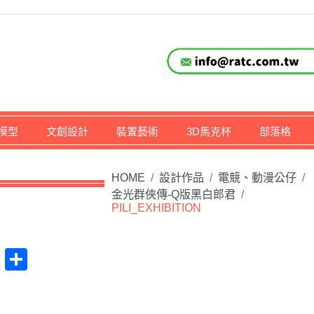
仔,文創,獎盃設計專家
模型
文創設計
裝置藝術
3D馬克杯
部落格
HOME
/
設計作品
/
電競、動漫公仔
/
金光群俠傳-Q版黑白郎君
/
PILI_EXHIBITION
at
na
Plurk
Share
ibo