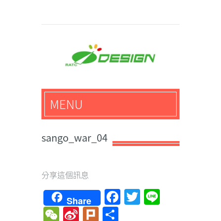
馬路科技創意設計-3D公
MENU
仔,文創,獎盃設計專家
sango_war_04
分享這個訊息
Facebook
Twitter
Line
Share
WeChat
Sina
Plurk
Share