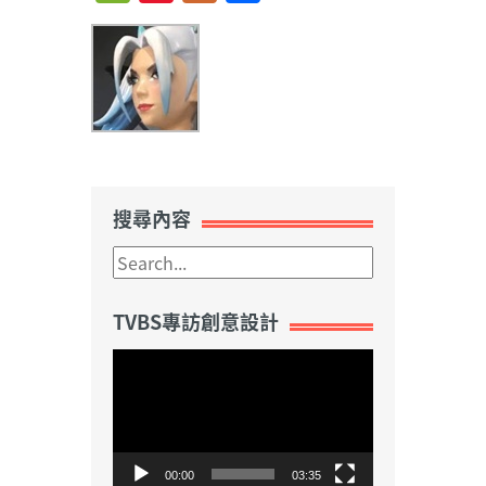
Weibo
搜尋內容
TVBS專訪創意設計
視
訊
播
放
器
00:00
03:35