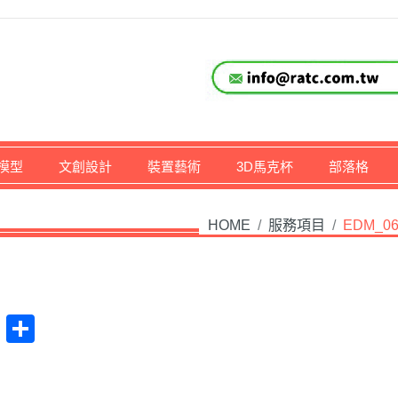
仔,文創,獎盃設計專家
模型
文創設計
裝置藝術
3D馬克杯
部落格
HOME
/
服務項目
/
EDM_0
at
na
Plurk
Share
ibo