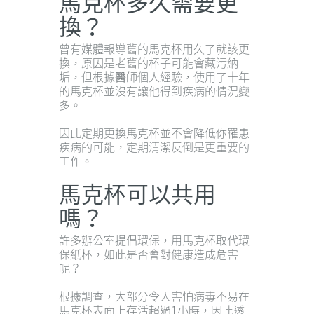
馬克杯多久需要更
換？
曾有媒體報導舊的馬克杯用久了就該更
換，原因是老舊的杯子可能會藏污納
垢，但根據醫師個人經驗，使用了十年
的馬克杯並沒有讓他得到疾病的情況變
多。
因此定期更換馬克杯並不會降低你罹患
疾病的可能，定期清潔反倒是更重要的
工作。
馬克杯可以共用
嗎？
許多辦公室提倡環保，用馬克杯取代環
保紙杯，如此是否會對健康造成危害
呢？
根據調查，大部分令人害怕病毒不易在
馬克杯表面上存活超過1小時，因此透