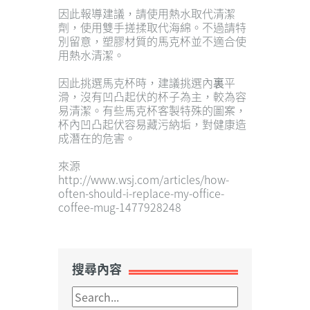
因此報導建議，請使用熱水取代清潔
劑，使用雙手搓揉取代海綿。不過請特
別留意，塑膠材質的馬克杯並不適合使
用熱水清潔。
因此挑選馬克杯時，建議挑選內裏平
滑，沒有凹凸起伏的杯子為主，較為容
易清潔。有些馬克杯客製特殊的圖案，
杯內凹凸起伏容易藏污納垢，對健康造
成潛在的危害。
來源
http://www.wsj.com/articles/how-
often-should-i-replace-my-office-
coffee-mug-1477928248
搜尋內容