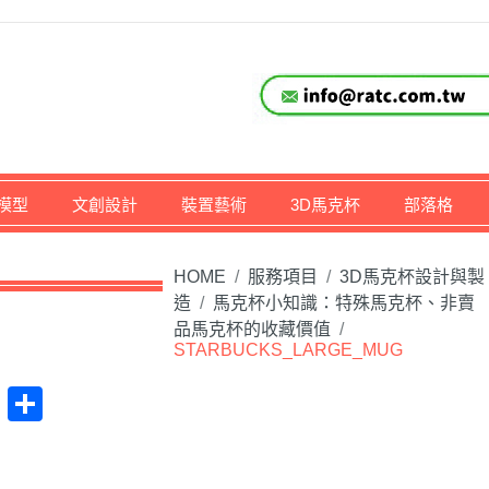
仔,文創,獎盃設計專家
模型
文創設計
裝置藝術
3D馬克杯
部落格
HOME
/
服務項目
/
3D馬克杯設計與製
造
/
馬克杯小知識：特殊馬克杯、非賣
品馬克杯的收藏價值
/
STARBUCKS_LARGE_MUG
at
na
Plurk
Share
ibo