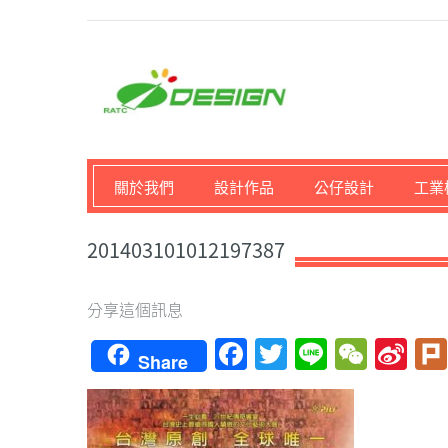
馬路科技創意設計-3D公
關於我們
設計作品
公仔設計
工業
201403101012197387
分享這個訊息
Facebook
Twitter
Line
WeCh
Si
Share
We