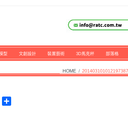
仔,文創,獎盃設計專家
模型
文創設計
裝置藝術
3D馬克杯
部落格
HOME
/
20140310101219738
at
na
Plurk
Share
ibo